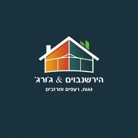
Skip
to
content
הרשנבוים & ג'ורג' - גגות
רעפים, מרזבים וארגזי רוח
באזור השרון והמרכז
ברוכים הבאים לחברת הירשנבוים & ג׳ורג׳ , מומחים לבנייה
ולתיקון גגות רעפים, התקנת מרזבים, תיקון וחידוש ארגזי רוח
בציפוי אלומיניום, תחזוקת גגות שוטפת, בידוד והרחקת יונים כבר
למעלה מ־30 שנה.
כעסק משפחתי הפועל מדור לדור, אנו מתחייבים לסטנדרט
עבודה גבוה, אמינות, יעילות ואחריות מלאה בכל פרויקט, קטן