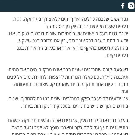
כגדול.
גג רעפים שנבנה כהלכה יאריך ימים ללא צורך בתחזוקה. גגות
רעפים שאנו מקימים הם בדיוק מן הסוג הזה.
ישנם גגות רעפים ישנים אשר מסיבות שונות דורשים שיקום, אנו
יודעים לתת מענה לכל צורך כזה, בין אם מדובר בגג ששקע,
בהחלפת רעפים בהיקף כזה או אחר או בכל בעיה אחרת בגג
רעפים קיים.
לא פעם קורה שמרזבים ישנים כבר אינם מנקזים היטב את המים,
תיתכנה נזילות, גם כאלה הגורמות להצפות ולחדירת מים אל פנים
הבית. בעיות אחרות הן מרזבים שהתפרקו, שצורתם התעוותה
ועוד.
אנו יודעים לבצע כל תיקון במרזבים ישנים כמו גם להחליף ישנים
בחדשים תוך שימוש בחומרים ובטכניקת המקדמות ביותר.
בעבר נבנו ארגזי רוח מעץ, ארגזים כאלה דורשים תחזוקה וכשהם
מתיישנים העץ עלול להירקב והארגז הופך לא יעיל ובעל מראה
לא אסטטי. הפתרון במקרים כאלה הוא ציפוי ארגז הרוח בלוחות