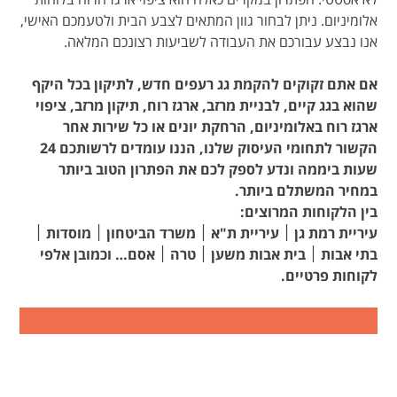
אלומיניום. ניתן לבחור גוון המתאים לצבע הבית ולטעמכם האישי,
אנו נבצע עבורכם את העבודה לשביעות רצונכם המלאה.
אם אתם זקוקים להקמת גג רעפים חדש, לתיקון בכל היקף
שהוא בגג קיים, לבניית מרזב, ארגז רוח, תיקון מרזב, ציפוי
ארגז רוח באלומיניום, הרחקת יונים או כל שירות אחר
הקשור לתחומי העיסוק שלנו, הננו עומדים לרשותכם 24
שעות ביממה ונדע לספק לכם את הפתרון הטוב ביותר
במחיר המשתלם ביותר.
בין הלקוחות המרוצים:
עיריית רמת גן ׀ עיריית ת"א ׀ משרד הביטחון ׀ מוסדות ׀
בתי אבות ׀ בית אבות משען ׀ טרה ׀ אסם… וכמובן אלפי
לקוחות פרטיים.