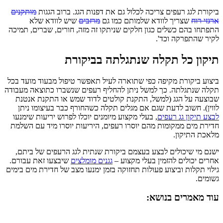
ביקורת לגג רעפים צריכה לכלול גם את דפנות הגג. ברוב הגגות
מותקנים
ארגזי רוח
שצריך לוודא שלמותם כמו גם
מרזבים
שיש לוודא שלא
התפתחו בהם כשלים כגון חלקים שניתקו זה מזה, חורים, שברים, תמיכה
לקיר שהתפרקה וכד'.
תיקון כל תקלה שנתגלתה בביקורת
ביצוע ביקורת מקיפה כפי שתוארה לעיל תאפשר טיפול מבעוד מועד בכל
תקלה שנתגלתה. כך למשל ניתן להחליף רעפים שנשברו כתוצאה מעבודה
שבוצעה על הגג (למשל, התקנת קולטים לדוד שמש או התקנת אנטנת
לווין). חשוב לדעת שגם אם מגלים תקלה כשהחורף כבר בעיצומו ניתן
לבצע תיקון גג רעפים
, בעלי מקצוע מיומנים יוכלו לפרוש יריעות שימנעו
חדירת מים ממקומות מהם יוסרו רעפים, היריעות יוסרו מיד עם השלמת
מלאכת התיקון.
ישנם מי שיכולים לבצע בעצמם ביקורת שנתית לגג הרעפים של ביתם,
אחרים יכולים להזמין בעלי מקצוע –
גגנים מומלצים
שיבצעו זאת עבורם.
גילוי תקלות וביצוע פעולות תחזוקה בזמן ימנעו מצב של חדירת מים בימים
גשומים.
עוד מאמרים בנושא: