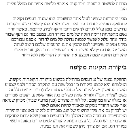
מתחת למשטח הרעפים ומותקנים אמצעי פליטת אוויר חם מחלל עליית
הגג.
מבין היתרונות שצוינו לעיל אחד החשובים הוא שגגות רעפים זקוקים
לתחזוקה מועטה יחסית. עם זאת חשוב מאוד להבין שאי ביצוע תיקונים
נדרשים בזמן עלול לגרום לנזקים רחבי היקף לבית. לדוגמא, כאשר יורד
גשם מתפתחת זרימה חזקה של מים במורד הגג, במצב כזה גם רעף שבור
בודד אחד עלול לאפשר לכמות גדולה של מים לחדור. אספנו עבורכם
מידע וטיפים שיסייעו לכם להכין את גג הרעפים שלכם היטב לעונה
הגשומה. אם עדיין לא עשיתם זאת והגשמים כבר כאן, אנו ממליצים
להקדים תרופה למכה ולבצע את התחזוקה הנדרשת ללא דיחוי.
ביקורת תקינות מקיפה
תחזוקה נכונה של גג רעפים מתחילה בביצוע ביקורת תקופתית מקיפה.
המלצתנו היא לבצע ביקורת כזו בכל שנה עם התקרב הסתיו ולפני שמגיע
הגשם הראשון. יש להיכנס אל החלל שמתחת לגג (רבים מכנים חלל זה
בשם "עליית הגג") ולוודא שאין כשלים כגון אזור ששקע, רעפים שבורים
או כאלה שזזו ממקומם. קל לזהות פתחים (כגון מרעף שבור) מכיוון שנראה
אור שמש החודר ממקום שאמור להיות אטום לאור.
יש לבדוק גם את צידו החיצוני של הגג, מוכרחים לנקוט באמצעי הזהירות
המתחייבים בעבודה בגובה ולהלך על הרעפים באופן שלא יגרום לסדקים
או שברים. יש לסלק כל עצם העלול להפריע למים לזרום באופן חופשי
במורד הגג, אם יש צורך ניתן לשטוף את הגג בצינור.