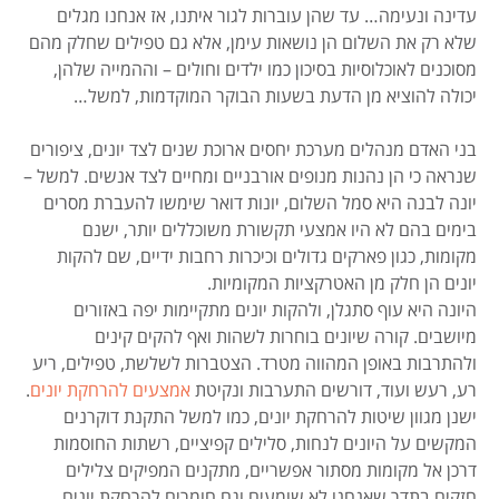
עדינה ונעימה… עד שהן עוברות לגור איתנו, אז אנחנו מגלים
שלא רק את השלום הן נושאות עימן, אלא גם טפילים שחלק מהם
מסוכנים לאוכלוסיות בסיכון כמו ילדים וחולים – וההמייה שלהן,
יכולה להוציא מן הדעת בשעות הבוקר המוקדמות, למשל…
בני האדם מנהלים מערכת יחסים ארוכת שנים לצד יונים, ציפורים
שנראה כי הן נהנות מנופים אורבניים ומחיים לצד אנשים. למשל –
יונה לבנה היא סמל השלום, יונות דואר שימשו להעברת מסרים
בימים בהם לא היו אמצעי תקשורת משוכללים יותר, ישנם
מקומות, כגון פארקים גדולים וכיכרות רחבות ידיים, שם להקות
יונים הן חלק מן האטרקציות המקומיות.
היונה היא עוף סתגלן, ולהקות יונים מתקיימות יפה באזורים
מיושבים. קורה שיונים בוחרות לשהות ואף להקים קינים
ולהתרבות באופן המהווה מטרד. הצטברות לשלשת, טפילים, ריע
רע, רעש ועוד, דורשים התערבות ונקיטת
אמצעים להרחקת יונים
.
ישנן מגוון שיטות להרחקת יונים, כמו למשל התקנת דוקרנים
המקשים על היונים לנחות, סלילים קפיציים, רשתות החוסמות
דרכן אל מקומות מסתור אפשריים, מתקנים המפיקים צלילים
חזקים בתדר שאנחנו לא שומעים וגם חומרים להרחקת יונים.